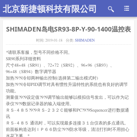
北京新捷顿科技有限公司
SHIMADEN岛电SR93-8P-Y-90-1400温控表
时间:
2019-01-18
分类:
SHIMADEN
*
请联系客服，型号不同价格不同。
SR90系列详细资料
尺寸48×48（SR91）、72×72（SR92）、96×96（SR93）、
96×48（SR94）数字调节器
加热?9?9冷却两种输出控制(选择第二输出模式时)
加热?9?9冷却PID调节对具有惯性升温特性的系统也有良好的调节
功能。
测量值?9?9设定值?9?9调节输出能够以模拟信号发出，可以作为记
录仪?9?9数据记录器的输入端使用。
ＲＳ‐４８５?9?9ＲＳ‐２３２Ｃ能够和PC?9?9Sequencer进行数据通
讯
ＲＳ‐４８５ 通讯时，可以实现最多连接３１台仪表的多点通讯。
前面板构造达到ＩＰ６６防尘?9?9防水等级，清洁打扫时不用担心
水花飞溅。
*