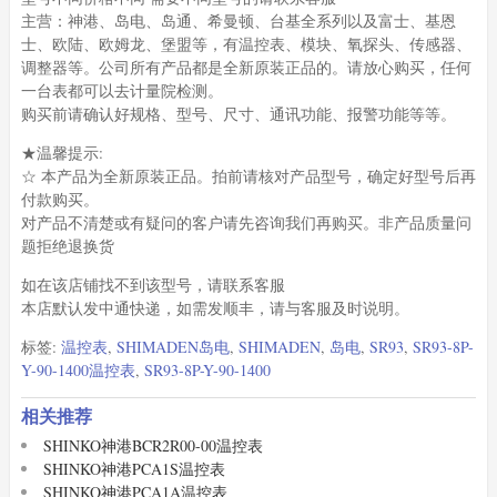
主营：神港、岛电、岛通、希曼顿、台基全系列以及富士、基恩
士、欧陆、欧姆龙、堡盟等，有温控表、模块、氧探头、传感器、
调整器等。公司所有产品都是全新原装正品的。请放心购买，任何
一台表都可以去计量院检测。
购买前请确认好规格、型号、尺寸、通讯功能、报警功能等等。
★温馨提示:
☆ 本产品为全新原装正品。拍前请核对产品型号，确定好型号后再
付款购买。
对产品不清楚或有疑问的客户请先咨询我们再购买。非产品质量问
题拒绝退换货
如在该店铺找不到该型号，请联系客服
本店默认发中通快递，如需发顺丰，请与客服及时说明。
标签:
温控表
,
SHIMADEN岛电
,
SHIMADEN
,
岛电
,
SR93
,
SR93-8P-
Y-90-1400温控表
,
SR93-8P-Y-90-1400
相关推荐
SHINKO神港BCR2R00-00温控表
SHINKO神港PCA1S温控表
SHINKO神港PCA1A温控表