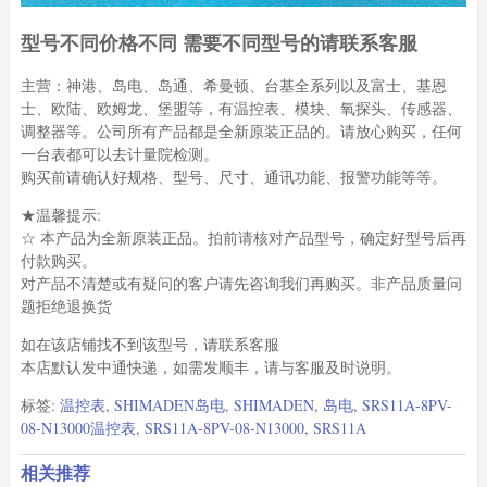
型号不同价格不同 需要不同型号的请联系客服
主营：神港、岛电、岛通、希曼顿、台基全系列以及富士、基恩
士、欧陆、欧姆龙、堡盟等，有温控表、模块、氧探头、传感器、
调整器等。公司所有产品都是全新原装正品的。请放心购买，任何
一台表都可以去计量院检测。
购买前请确认好规格、型号、尺寸、通讯功能、报警功能等等。
★温馨提示:
☆ 本产品为全新原装正品。拍前请核对产品型号，确定好型号后再
付款购买。
对产品不清楚或有疑问的客户请先咨询我们再购买。非产品质量问
题拒绝退换货
如在该店铺找不到该型号，请联系客服
本店默认发中通快递，如需发顺丰，请与客服及时说明。
标签:
温控表
,
SHIMADEN岛电
,
SHIMADEN
,
岛电
,
SRS11A-8PV-
08-N13000温控表
,
SRS11A-8PV-08-N13000
,
SRS11A
相关推荐